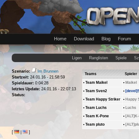
Home
Download
Blog
Forum
Ligen
Ranglisten
Spiele
Sz
Szenario:
Im Brunnen
Teams
Spieler
Startzeit:
24.01.16 - 21:58:59
•
Team Maikel
•
Maikel
Spieldauer:
0:04:28
letztes Update:
24.01.16 - 22:07:13
•
Team Sven2
•
[devel]
Status:
•
Team Happy Striker
•
Happy S
•
Team Luchs
•
Luchs
•
Team K-Pone
•
[ALT]K
•
Team pluto
•
[ALT]pl
[
|
]