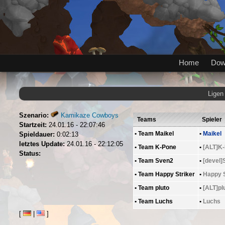
Home
Dow
Ligen
Szenario:
Kamikaze Cowboys
Teams
Spieler
Startzeit:
24.01.16 - 22:07:46
•
Team Maikel
•
Maikel
Spieldauer:
0:02:13
letztes Update:
24.01.16 - 22:12:05
•
Team K-Pone
•
[ALT]K
Status:
•
Team Sven2
•
[devel]
•
Team Happy Striker
•
Happy S
•
Team pluto
•
[ALT]pl
•
Team Luchs
•
Luchs
[
|
]