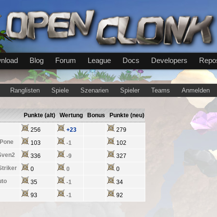
nload
Blog
Forum
League
Docs
Developers
Repos
Ranglisten
Spiele
Szenarien
Spieler
Teams
Anmelden
Punkte (alt)
Wertung
Bonus
Punkte (neu)
256
+23
279
-Pone
103
-1
102
Sven2
336
-9
327
triker
0
0
0
uto
35
-1
34
93
-1
92