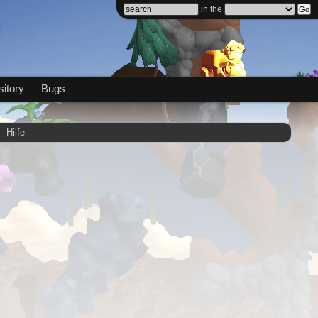
in the
itory
Bugs
Hilfe