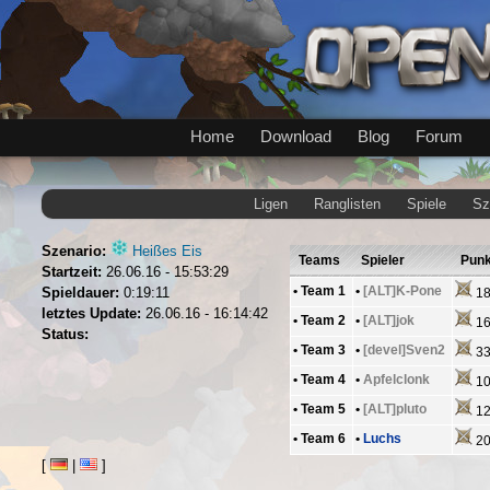
Home
Download
Blog
Forum
Ligen
Ranglisten
Spiele
Sz
Szenario:
Heißes Eis
Teams
Spieler
Punk
Startzeit:
26.06.16 - 15:53:29
•
Team 1
•
[ALT]K-Pone
Spieldauer:
0:19:11
18
letztes Update:
26.06.16 - 16:14:42
•
Team 2
•
[ALT]jok
16
Status:
•
Team 3
•
[devel]Sven2
33
•
Team 4
•
Apfelclonk
10
•
Team 5
•
[ALT]pluto
12
•
Team 6
•
Luchs
20
[
|
]