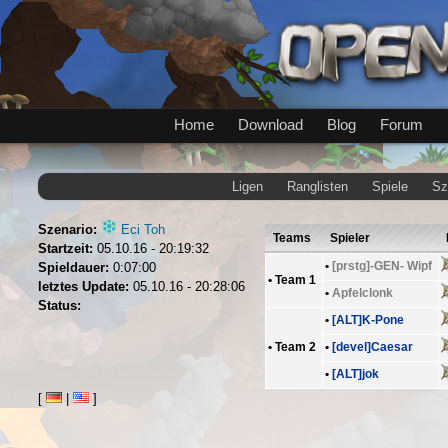
Home
Download
Blog
Forum
Ligen
Ranglisten
Spiele
Sz
Szenario:
Eci Toh
Teams
Spieler
Startzeit:
05.10.16 - 20:19:32
•
[prstg]-GEN- Wipf
Spieldauer:
0:07:00
•
Team 1
letztes Update:
05.10.16 - 20:28:06
•
Apfelclonk
Status:
•
[ALT]K-Pone
•
Team 2
•
[devel]Caesar
•
[ALT]jok
[
|
]