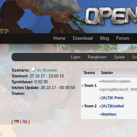
Home
Download
Blog
Forum
Ligen
Ranglisten
Spiele
Sz
Szenario:
Im Brunnen
Teams
Spieler
Startzeit:
27.10.17 - 23:55:15
•
NativeException
Spieldauer:
0:02:30
•
Team 1
letztes Update:
28.10.17 - 00:00:58
•
[prstg]Marko10_000
Status:
•
[ALT]K-Pone
•
Team 2
•
[ALT]Kanibal
•
Matthias
[
|
]