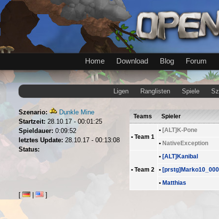
Home
Download
Blog
Forum
Ligen
Ranglisten
Spiele
Sz
Szenario:
Dunkle Mine
Teams
Spieler
Startzeit:
28.10.17 - 00:01:25
•
[ALT]K-Pone
Spieldauer:
0:09:52
•
Team 1
letztes Update:
28.10.17 - 00:13:08
•
NativeException
Status:
•
[ALT]Kanibal
•
Team 2
•
[prstg]Marko10_000
•
Matthias
[
|
]