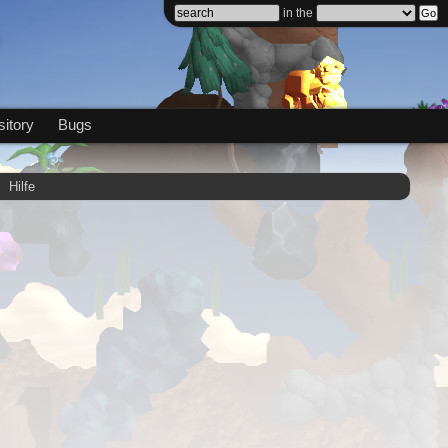
in the
itory
Bugs
Hilfe