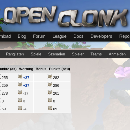
nload
Blog
Forum
League
Docs
Developers
Repos
Ranglisten
Spiele
Szenarien
Spieler
Teams
Anmelden
unkte (alt)
Wertung
Bonus
Punkte (neu)
255
+27
282
259
+27
286
278
-17
261
0
0
0
69
-4
65