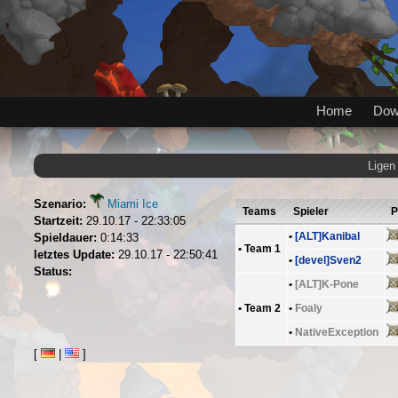
Home
Dow
Ligen
Szenario:
Miami Ice
Teams
Spieler
P
Startzeit:
29.10.17 - 22:33:05
•
[ALT]Kanibal
Spieldauer:
0:14:33
•
Team 1
letztes Update:
29.10.17 - 22:50:41
•
[devel]Sven2
Status:
•
[ALT]K-Pone
•
Team 2
•
Foaly
•
NativeException
[
|
]