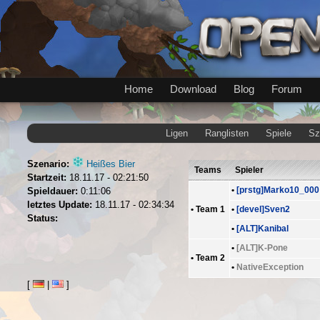
Home
Download
Blog
Forum
Ligen
Ranglisten
Spiele
Sz
Szenario:
Heißes Bier
Teams
Spieler
Startzeit:
18.11.17 - 02:21:50
•
[prstg]Marko10_000
Spieldauer:
0:11:06
letztes Update:
18.11.17 - 02:34:34
•
Team 1
•
[devel]Sven2
Status:
•
[ALT]Kanibal
•
[ALT]K-Pone
•
Team 2
•
NativeException
[
|
]