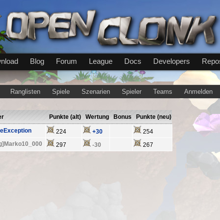
nload
Blog
Forum
League
Docs
Developers
Repos
Ranglisten
Spiele
Szenarien
Spieler
Teams
Anmelden
er
Punkte (alt)
Wertung
Bonus
Punkte (neu)
veException
224
+30
254
tg]Marko10_000
297
-30
267