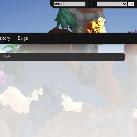
in the
itory
Bugs
Hilfe