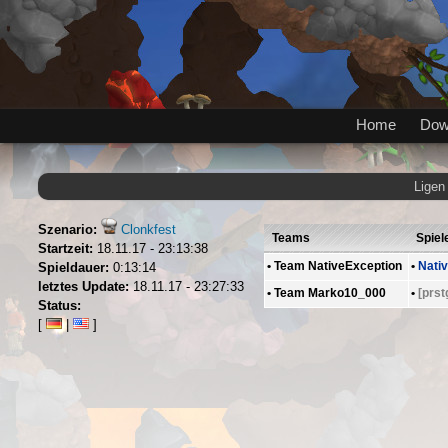
Home
Dow
Ligen
Szenario:
Clonkfest
Teams
Spiel
Startzeit:
18.11.17 - 23:13:38
•
Team NativeException
•
Nati
Spieldauer:
0:13:14
letztes Update:
18.11.17 - 23:27:33
•
Team Marko10_000
•
[prs
Status:
[
|
]