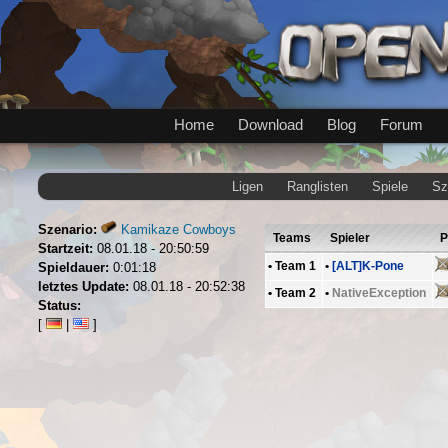
Home
Download
Blog
Forum
Ligen
Ranglisten
Spiele
Sz
Szenario:
Kamikaze Cowboys
Teams
Spieler
P
Startzeit:
08.01.18 - 20:50:59
•
Team 1
•
[ALT]K-Pone
Spieldauer:
0:01:18
letztes Update:
08.01.18 - 20:52:38
•
Team 2
•
NativeException
Status:
[
|
]