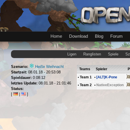
Home
Download
Blog
Forum
Ligen
Ranglisten
Spiele
Sz
Szenario:
Heiße Weihnacht
Teams
Spieler
P
Startzeit:
08.01.18 - 20:53:08
•
Team 1
•
[ALT]K-Pone
Spieldauer:
0:08:12
letztes Update:
08.01.18 - 21:01:46
•
Team 2
•
NativeException
Status:
[
|
]