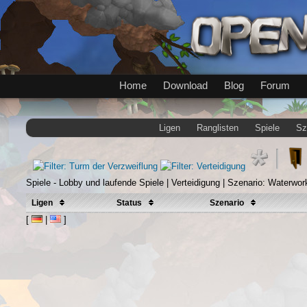
Home
Download
Blog
Forum
Ligen
Ranglisten
Spiele
Sz
Spiele - Lobby und laufende Spiele | Verteidigung | Szenario: Waterwor
Ligen
Status
Szenario
[
|
]