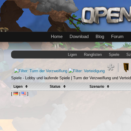
Home
Download
Blog
Forum
Ligen
Ranglisten
Spiele
Sz
Spiele - Lobby und laufende Spiele | Turm der Verzweiflung und Verteid
Ligen
Status
Szenario
[
|
]