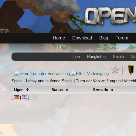
Home
Download
Blog
Forum
Ligen
Ranglisten
Spiele
Sz
Spiele - Lobby und laufende Spiele | Turm der Verzweiflung und Verteid
Ligen
Status
Szenario
[
|
]