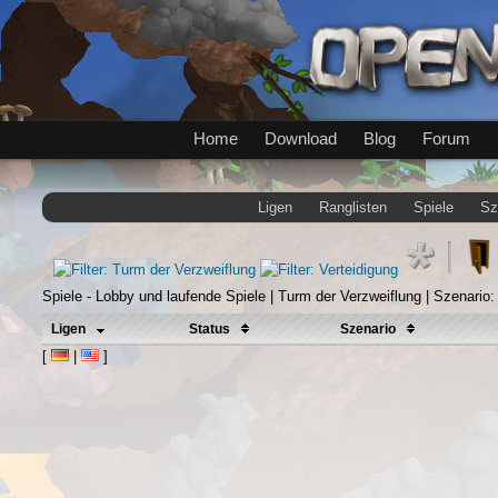
Home
Download
Blog
Forum
Ligen
Ranglisten
Spiele
Sz
Spiele - Lobby und laufende Spiele | Turm der Verzweiflung | Szenario: 
Ligen
Status
Szenario
[
|
]