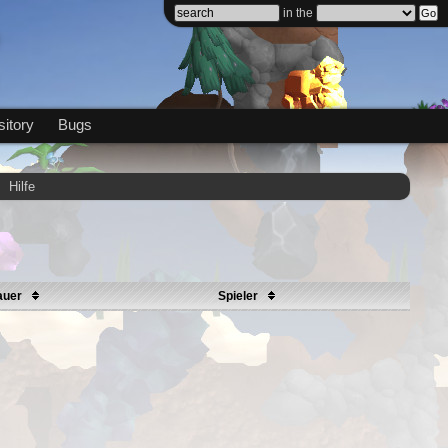
in the
itory
Bugs
Hilfe
auer
Spieler