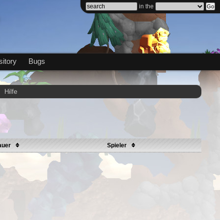
in the
itory
Bugs
Hilfe
auer
Spieler