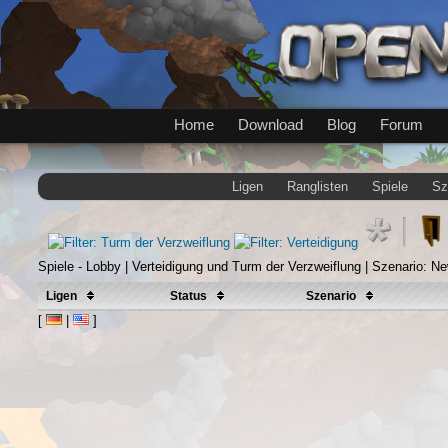
Home
Download
Blog
Forum
Ligen
Ranglisten
Spiele
Sz
Spiele - Lobby | Verteidigung und Turm der Verzweiflung | Szenario: N
Ligen
Status
Szenario
[
|
]