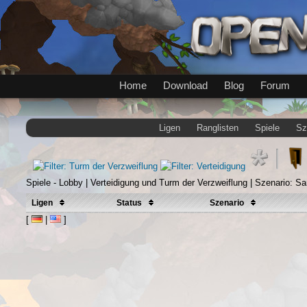
Home
Download
Blog
Forum
Ligen
Ranglisten
Spiele
Sz
Spiele - Lobby | Verteidigung und Turm der Verzweiflung | Szenario: S
Ligen
Status
Szenario
[
|
]