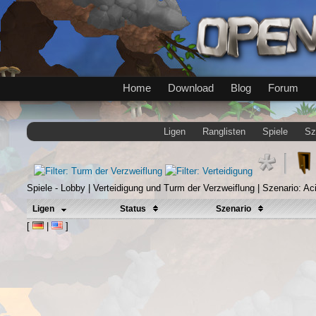
Home
Download
Blog
Forum
Ligen
Ranglisten
Spiele
Sz
Spiele - Lobby | Verteidigung und Turm der Verzweiflung | Szenario: Ac
Ligen
Status
Szenario
[
|
]