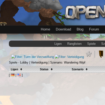
Home
Download
Blog
Forum
Ligen
Ranglisten
Spiele
Sz
Spiele - Lobby | Verteidigung | Szenario: Wandering Wipf
Ligen
Status
Szenario
[
|
]