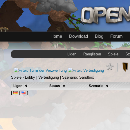
Home
Download
Blog
Forum
Ligen
Ranglisten
Spiele
Sz
Spiele - Lobby | Verteidigung | Szenario: Sandbox
Ligen
Status
Szenario
[
|
]