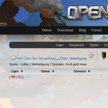
Home
Download
Blog
Forum
Ligen
Ranglisten
Spiele
Sz
Spiele - Lobby | Verteidigung | Szenario: Acid gold mine
Ligen
Status
Szenario
[
|
]