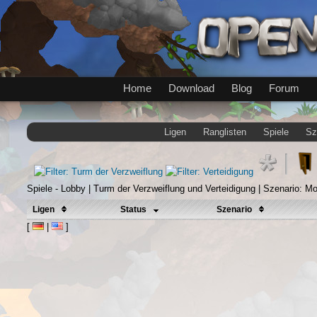
Home
Download
Blog
Forum
Ligen
Ranglisten
Spiele
Sz
Spiele - Lobby | Turm der Verzweiflung und Verteidigung | Szenario: M
Ligen
Status
Szenario
[
|
]