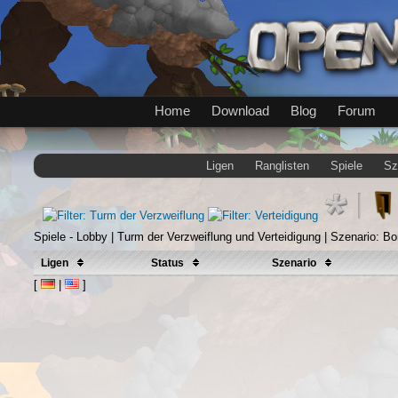
Home
Download
Blog
Forum
Ligen
Ranglisten
Spiele
Sz
Spiele - Lobby | Turm der Verzweiflung und Verteidigung | Szenario: B
Ligen
Status
Szenario
[
|
]