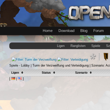
Home
Download
Blog
Forum
Ligen
Ranglisten
Spiele
Sz
Spiele - Lobby | Turm der Verzweiflung und Verteidigung | Szenario: Ac
Ligen
Status
Szenario
[
|
]