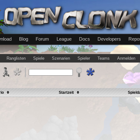
nload
Blog
Forum
League
Docs
Developers
Repos
Ranglisten
Spiele
Szenarien
Spieler
Teams
Anmelden
rio
Startzeit
Spield