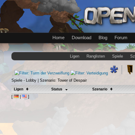
Home
Download
Blog
Forum
Ligen
Ranglisten
Spiele
Sz
Spiele - Lobby | Szenario: Tower of Despair
Ligen
Status
Szenario
[
|
]