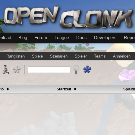
nload
Blog
Forum
League
Docs
Developers
Repos
Ranglisten
Spiele
Szenarien
Spieler
Teams
Anmelden
rio
Startzeit
Spield