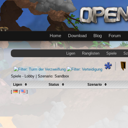
Home
Download
Blog
Forum
Ligen
Ranglisten
Spiele
Sz
Spiele - Lobby | Szenario: Sandbox
Ligen
Status
Szenario
[
|
]