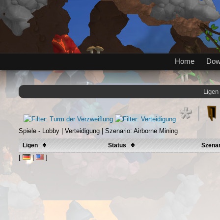
Home
Dow
Ligen
Spiele - Lobby | Verteidigung | Szenario: Airborne Mining
Ligen
Status
Szena
[
|
]