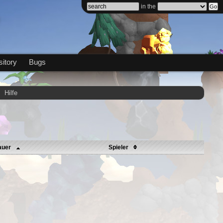
in the
itory
Bugs
Hilfe
auer
Spieler