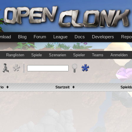
nload
Blog
Forum
League
Docs
Developers
Repos
Ranglisten
Spiele
Szenarien
Spieler
Teams
Anmelden
rio
Startzeit
Spield