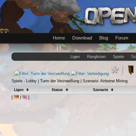
Home
Download
Blog
Forum
Ligen
Ranglisten
Spiele
Sz
Spiele - Lobby | Turm der Verzweiflung | Szenario: Airborne Mining
Ligen
Status
Szenario
[
|
]