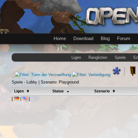
Home
Download
Blog
Forum
Ligen
Ranglisten
Spiele
Sz
Spiele - Lobby | Szenario: Playground
Ligen
Status
Szenario
[
|
]