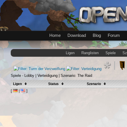
Home
Download
Blog
Forum
Ligen
Ranglisten
Spiele
Sz
Spiele - Lobby | Verteidigung | Szenario: The Raid
Ligen
Status
Szenario
[
|
]