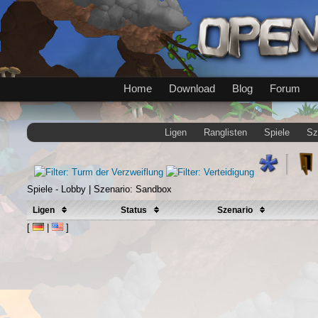
Home
Download
Blog
Forum
Ligen
Ranglisten
Spiele
Sz
Spiele - Lobby | Szenario: Sandbox
Ligen
Status
Szenario
[
|
]