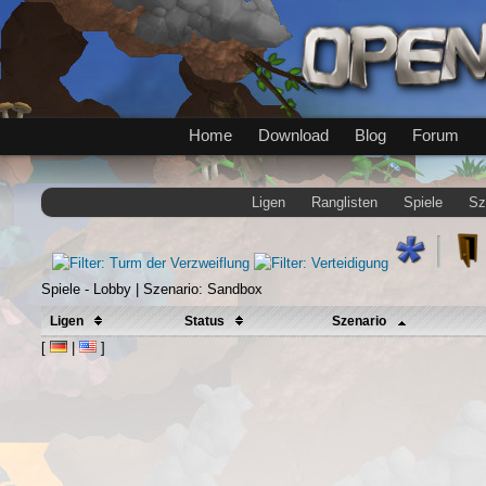
Home
Download
Blog
Forum
Ligen
Ranglisten
Spiele
Sz
Spiele - Lobby | Szenario: Sandbox
Ligen
Status
Szenario
[
|
]