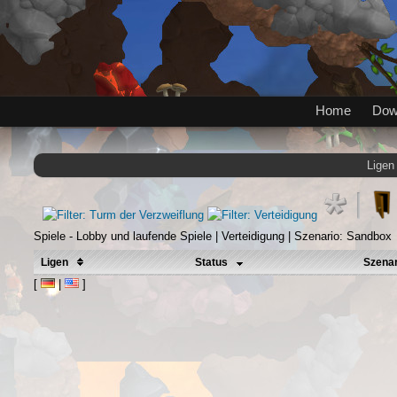
Home
Dow
Ligen
Spiele - Lobby und laufende Spiele | Verteidigung | Szenario: Sandbox
Ligen
Status
Szena
[
|
]