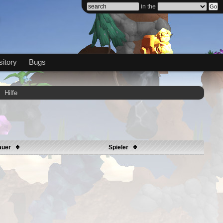
in the
itory
Bugs
Hilfe
auer
Spieler