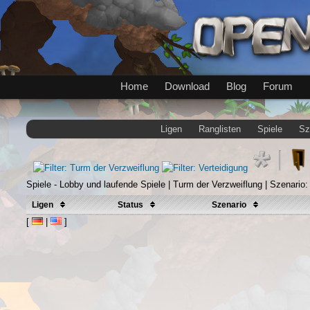
Home
Download
Blog
Forum
Ligen
Ranglisten
Spiele
Sz
Spiele - Lobby und laufende Spiele | Turm der Verzweiflung | Szenario
Ligen
Status
Szenario
[
|
]