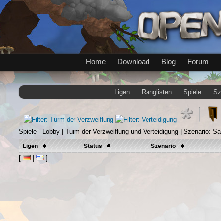
Home
Download
Blog
Forum
Ligen
Ranglisten
Spiele
Sz
Spiele - Lobby | Turm der Verzweiflung und Verteidigung | Szenario: S
Ligen
Status
Szenario
[
|
]