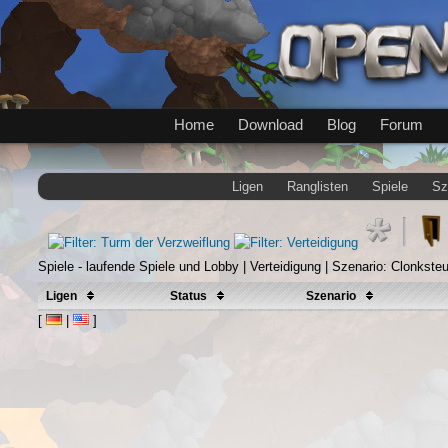
Home
Download
Blog
Forum
Ligen
Ranglisten
Spiele
Sz
Spiele - laufende Spiele und Lobby | Verteidigung | Szenario: Clonkste
Ligen
Status
Szenario
[
|
]