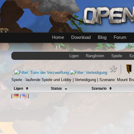
Home
Download
Blog
Forum
Ligen
Ranglisten
Spiele
Sz
Spiele - laufende Spiele und Lobby | Verteidigung | Szenario: Mount B
Ligen
Status
Szenario
[
|
]