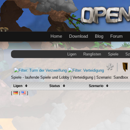
Home
Download
Blog
Forum
Ligen
Ranglisten
Spiele
Sz
Spiele - laufende Spiele und Lobby | Verteidigung | Szenario: Sandbox
Ligen
Status
Szenario
[
|
]