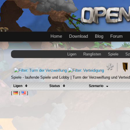
Home
Download
Blog
Forum
Ligen
Ranglisten
Spiele
Sz
Spiele - laufende Spiele und Lobby | Turm der Verzweiflung und Vertei
Ligen
Status
Szenario
[
|
]