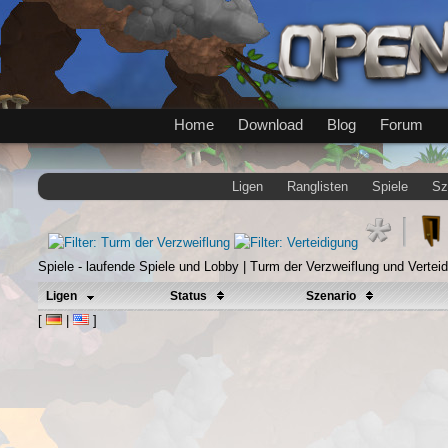
Home
Download
Blog
Forum
Ligen
Ranglisten
Spiele
Sz
Spiele - laufende Spiele und Lobby | Turm der Verzweiflung und Verteid
Ligen
Status
Szenario
[
|
]