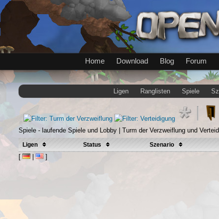
Home
Download
Blog
Forum
Ligen
Ranglisten
Spiele
Sz
Spiele - laufende Spiele und Lobby | Turm der Verzweiflung und Verteid
Ligen
Status
Szenario
[
|
]