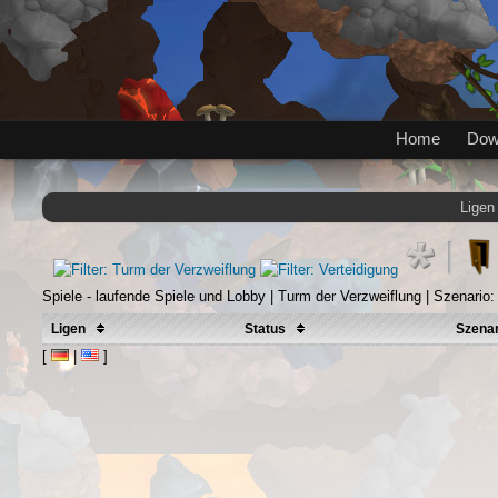
Home
Dow
Ligen
Spiele - laufende Spiele und Lobby | Turm der Verzweiflung | Szenario:
Ligen
Status
Szena
[
|
]