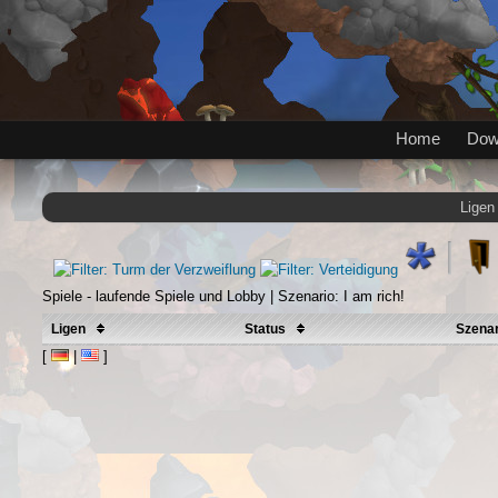
Home
Dow
Ligen
Spiele - laufende Spiele und Lobby | Szenario: I am rich!
Ligen
Status
Szena
[
|
]