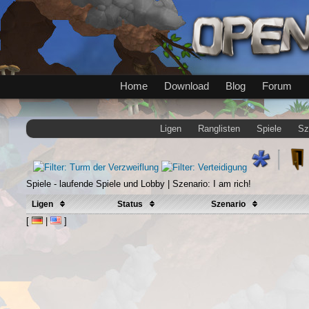
Home
Download
Blog
Forum
Ligen
Ranglisten
Spiele
Sz
Spiele - laufende Spiele und Lobby | Szenario: I am rich!
Ligen
Status
Szenario
[
|
]