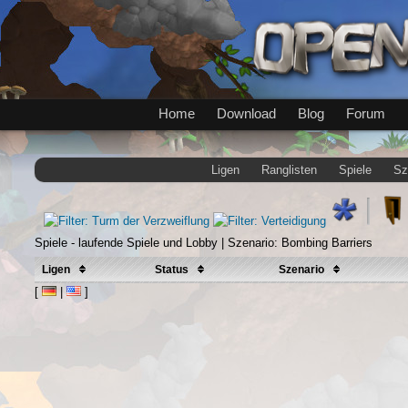
Home
Download
Blog
Forum
Ligen
Ranglisten
Spiele
Sz
Spiele - laufende Spiele und Lobby | Szenario: Bombing Barriers
Ligen
Status
Szenario
[
|
]