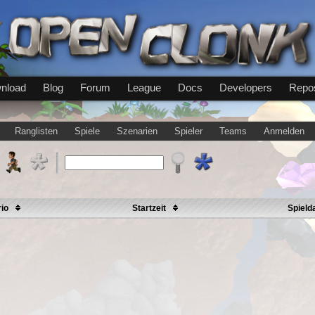
nload
Blog
Forum
League
Docs
Developers
Repos
Ranglisten
Spiele
Szenarien
Spieler
Teams
Anmelden
rio
Startzeit
Spield